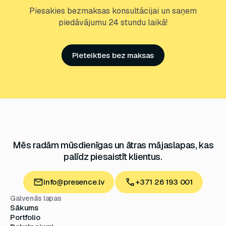
Piesakies bezmaksas konsultācijai un saņem
piedāvājumu 24 stundu laikā!
Pieteikties bez maksas
Mēs radām mūsdienīgas un
ātras mājaslapas, kas
palīdz
piesaistīt klientus.
info@presence.lv
+371 26 193 001
Galvenās lapas
Sākums
Portfolio