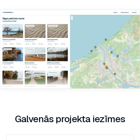
QR koda izveide
Izveido QR kodus vienkārši
un bez maksas.
Galvenās projekta iezīmes